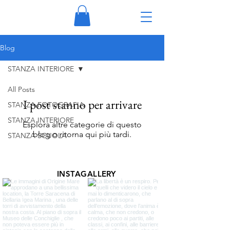
Blog
STANZA INTERIORE
All Posts
I post stanno per arrivare
STANZA FOTOGRAFIA
STANZA INTERIORE
Esplora altre categorie di questo
blog o ritorna qui più tardi.
STANZA SCUOLA
INSTAGALLERY