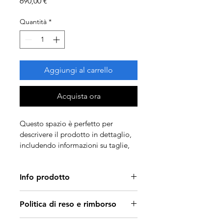
Prezzo
690,00 €
Quantità
*
Aggiungi al carrello
Acquista ora
Questo spazio è perfetto per 
descrivere il prodotto in dettaglio, 
includendo informazioni su taglie, 
materiali e istruzioni per la cura e la 
pulizia.
Info prodotto
Usa questo spazio per i dettagli del 
Politica di reso e rimborso
prodotto, come 
taglie, materiali e 
istruzioni per la cura
. Sottolinea 