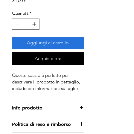
Prezzo
34,00 €
Quantità
*
Aggiungi al carrello
Acquista ora
Questo spazio è perfetto per 
descrivere il prodotto in dettaglio, 
includendo informazioni su taglie, 
materiali e istruzioni per la cura e la 
pulizia.
Info prodotto
Usa questo spazio per i dettagli del 
Politica di reso e rimborso
prodotto, come 
taglie, materiali e 
istruzioni per la cura
. Sottolinea 